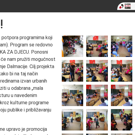
!
lu potpora programima koji
ogram). Program se redovno
ATSKA ZA DJECU. Ponosni
o će nam pružiti mogućnost
e Dalmacije. Cilj projekta
ako bi na taj način
sredinama izvan urbanih
ziti u odabrana „mala
ukturu u navedenim
 kroz kulturne programe
ju publike i približavanju
ne upravo je promocija