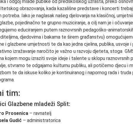
ika i odgoj mlade publike od predškolskog uzrasta, preko osnovne
ltetskog obrazovanja, kada kazališne predstave i koncerti trebaj
ih potreba. Iako je naglasak našeg djelovanja na klasičnoj, umjetn
 glazbe, pojedinačno te grupno muziciranje, a cilj nam je i očuvanje
jegujemo educiranjem putem raznovrsnih pedagoško-animatorskih
m roditeljima, djedovima i bakama te širem građanstvu) omogućujem
ne i glazbene umjetnosti te da kao jedna cjelina, publika, usvoje i
ativno izražavanje naročito je važno u razvoju djeteta, stoga GMS
na kojem mogu izraziti svoje ideje i talente u sklopu raznovrsnih p
lje, stvramo te odgajamo kulturnu publiku, ali potičemo djecu i 
zbom te da iskuse koliko je kontinuiranog i napornog rada i truda
ograma.
i tim:
ici Glazbene mladeži Split:
ro Prosenica
– ravnatelj
sela Gudić
– administratorica