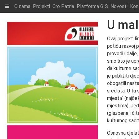
O nama
Projekti
Cro Patria
Platforma GIS
Novosti
Kon
U mal
Ovaj projekt f
potiču razvoj 
provodi i dalj
smo što je upr
da kulturne sa
je približiti d
obogatili nast
središta. U tu
mjesta“ (najče
mjestima). Jed
(glazbene i čit
kulturnog sadrž
Osnovna djelat