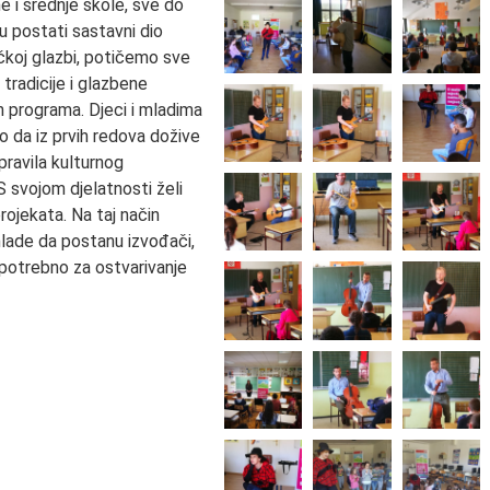
 i srednje škole, sve do
u postati sastavni dio
ičkoj glazbi, potičemo sve
 tradicije i glazbene
 programa. Djeci i mladima
o da iz prvih redova dožive
 pravila kulturnog
 svojom djelatnosti želi
rojekata. Na taj način
mlade da postanu izvođači,
 potrebno za ostvarivanje