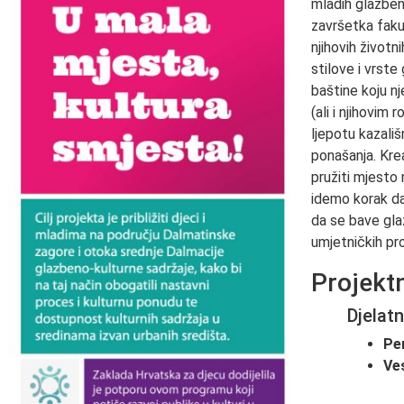
mladih glazben
završetka faku
njihovih životn
stilove i vrste
baštine koju n
(ali i njihovi
ljepotu kazališ
ponašanja. Kre
pružiti mjesto 
idemo korak da
da se bave gla
umjetničkih pr
Projektn
Djelatn
Pe
Ve