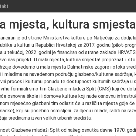
takt
a mjesta, kultura smjesta
inanciran je od strane Ministarstva kulture po Natječaju za dodje
publike u kulturi u Republici Hrvatskoj za 2017. godinu (pilot-pr
e, a u tekućoj, 2022. godini je financiran od strane zaklade HRV
avo naš projekt U mala mjesta, kultura smjesta! prepoznat i št
držaje dovedemo u mala mjesta Dalmatinske zagore i otoka srednj
jeci i mladima na navedenom području glazbeno/kulturne sadržaje, k
avni proces i kulturnu ponudu te dostupnost kulturnih sadržaja u 
 svrhu formirali smo tim Glazbene mladeži Split (GMS) koji će dola
šće osnovne škole ili domove kulture koji nude osnovnu infrastr
nom mjesečno glazbeni tim odlazit će u različita mjesta gdje će
alačke), koji su posebno osmišljeni za djecu i mlade, raditi na razvo
aja sredinama izvan velikih urbanih središta.
nost Glazbene mladeži Split od našeg osnutka davne 1970. godi