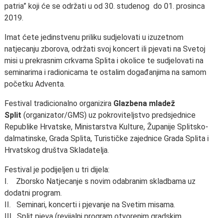
patria” koji će se održati u od 30. studenog do 01. prosinca
2019.
Imat ćete jedinstvenu priliku sudjelovati u izuzetnom
natjecanju zborova, održati svoj koncert ili pjevati na Svetoj
misi u prekrasnim crkvama Splita i okolice te sudjelovati na
seminarima i radionicama te ostalim događanjima na samom
početku Adventa.
Festival tradicionalno organizira
Glazbena mladež
Split
(organizator/GMS) uz pokroviteljstvo predsjednice
Republike Hrvatske, Ministarstva Kulture, Županije Splitsko-
dalmatinske, Grada Splita, Turističke zajednice Grada Splita i
Hrvatskog društva Skladatelja.
Festival je podijeljen u tri dijela:
I. Zborsko Natjecanje s novim odabranim skladbama uz
dodatni program.
II. Seminari, koncerti i pjevanje na Svetim misama.
III. Split pjeva (revijalni program otvorenim gradskim