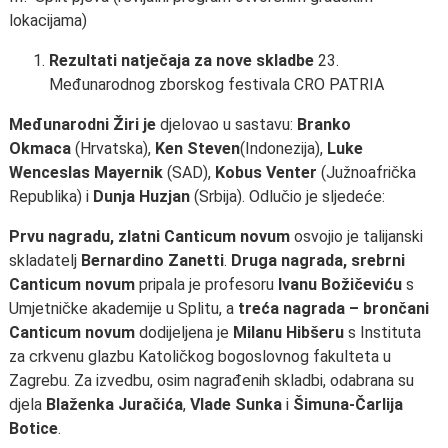
lokacijama)
Rezultati natječaja za nove skladbe
23.
Međunarodnog zborskog festivala CRO PATRIA
Međunarodni Žiri je
djelovao u sastavu:
Branko
Okmaca
(Hrvatska),
Ken Steven
(Indonezija),
Luke
Wenceslas Mayernik
(SAD),
Kobus Venter
(Južnoafrička
Republika) i
Dunja Huzjan
(Srbija). Odlučio je sljedeće:
Prvu nagradu, zlatni Canticum novum
osvojio je talijanski
skladatelj
Bernardino Zanetti
.
Druga nagrada, srebrni
Canticum novum
pripala je profesoru
Ivanu Božičeviću
s
Umjetničke akademije u Splitu, a
treća nagrada – brončani
Canticum novum
dodijeljena je
Milanu Hibšeru
s Instituta
za crkvenu glazbu Katoličkog bogoslovnog fakulteta u
Zagrebu. Za izvedbu, osim nagrađenih skladbi, odabrana su
djela
Blaženka Juračića
,
Vlade Sunka
i
Šimuna-Čarlija
Botice
.