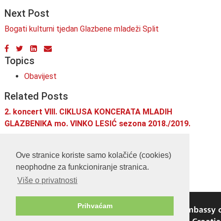
Next Post
Bogati kulturni tjedan Glazbene mladeži Split
Topics
Obavijest
Related Posts
2. koncert VIII. CIKLUSA KONCERATA MLADIH
GLAZBENIKA mo. VINKO LESIĆ sezona 2018./2019.
Deseti koncert iz Ciklusa Lesić
Ove stranice koriste samo kolačiće (cookies)
Rezultati natječaja za 27. izdanje Cro Patria 2023.
neophodne za funkcioniranje stranica.
Više o privatnosti
Prihvaćam