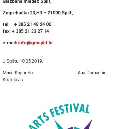
Glazbena mladež Split,
Zagrebačka 23,HR – 21000 Split,
tel: + 385 21 48 24 00
fax: + 385 21 33 27 14
e-mail:
info@gmsplit.hr
U Splitu 10.05.2019.
Marin Kaporelo Ana Domančić
Krstulović