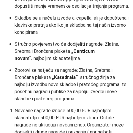
dopustiti manje vremenske oscilacije trajanja programa.
Skladbe se u načelu izvode a-capella ali je dopuštena i
klavirska pratnja ukoliko je skladba na taj način izvorno
koncipirana.
Stručno povjerenstvo će dodijeliti nagrade; Zlatna,
Srebrna i Brončana plaketa
„Canticum
novum“.
najboljim skladateljima.
Zborovi se natječu za nagrade; Zlatna, Srebrna i
Brončana plaketa
„Katedrala“
stručnog žirija za
najbolju izvedbu nove skladbe i pratećeg programa te
posebnu nagradu publike za najbolju izvedbu nove
skladbe i pratećeg programa.
Novčane nagrade iznose 500,00 EUR najboljem
skladatelju i 500,00 EUR najboljem zboru. Ostale
nagrade ne uključuju novčani iznos. Organizator može
dodijeliti i druge nagrade i priznanja ( npr najbolji