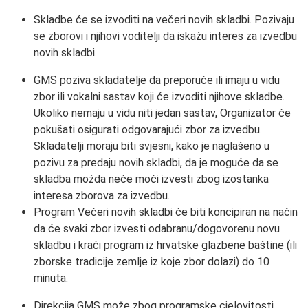
Skladbe će se izvoditi na večeri novih skladbi. Pozivaju
se zborovi i njihovi voditelji da iskažu interes za izvedbu
novih skladbi.
GMS poziva skladatelje da preporuče ili imaju u vidu
zbor ili vokalni sastav koji će izvoditi njihove skladbe.
Ukoliko nemaju u vidu niti jedan sastav, Organizator će
pokušati osigurati odgovarajući zbor za izvedbu.
Skladatelji moraju biti svjesni, kako je naglašeno u
pozivu za predaju novih skladbi, da je moguće da se
skladba možda neće moći izvesti zbog izostanka
interesa zborova za izvedbu.
Program Večeri novih skladbi će biti koncipiran na način
da će svaki zbor izvesti odabranu/dogovorenu novu
skladbu i kraći program iz hrvatske glazbene baštine (ili
zborske tradicije zemlje iz koje zbor dolazi) do 10
minuta.
Direkcija GMS može zbog programske cjelovitosti