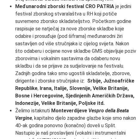
Međunarodni zborski festival CRO PATRIA
je jedini
festival zborskog stvaralaštva u RH koji potiče
suvremeno zborsko skladateljstvo. Početkom godine
raspisuje se natječaj za nove zborske skladbe koje
odabire i prosuđuje (pod šiframa) međunarodni žiri
sastavljen od više stručnjaka iz cijelog svijeta. Nakon
što odaberu i ocijene nove skladbe GMS objavljuje poziv
zborovima i vokalnim sastavima da odaberu novu
skladbu i da se prijave za sudjelovanje na festivalu.
Zadnjih godina tako smo ugostili skladatelje, zborove,
dirigente i zborske stručnjake iz:
Srbije, Južnoafričke
Republike
,
Irana,
Italije, Slovenije, Velike Britanije,
Bosne i Hercegovine, Sjedinjenih Američkih Država,
Indonezije, Velike Britanije, Poljske itd.
Želimo istaknuti
Monteverdijeve
Vespro della Beata
Vergine
, kapitalno djelo zapadne glazbe koje smo nakon
40-ak godina ponovno (konačno) doveli u Split.
Nastupio je naš proslavljeni (vokalni i instrumentalni