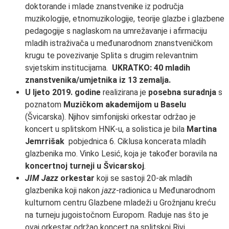
doktorande i mlade znanstvenike iz područja
muzikologije, etnomuzikologije, teorije glazbe i glazbene
pedagogije s naglaskom na umrežavanje i afirmaciju
mladih istraživača u međunarodnom znanstveničkom
krugu te povezivanje Splita s drugim relevantnim
svjetskim institucijama.
UKRATKO: 40 mladih
znanstvenika/umjetnika iz 13 zemalja.
U ljeto 2019. godine
realizirana je
posebna suradnja
s
poznatom
Muzičkom akademijom u Baselu
(Švicarska). Njihov simfonijski orkestar održao je
koncert u
splitskom HNK-u, a solistica je bila
Martina
Jemrrišak
pobjednica 6. Ciklusa koncerata mladih
glazbenika mo. Vinko Lesić, koja je također boravila na
koncertnoj turneji u Švicarskoj
.
JIM Jazz
orkestar
koji se sastoji 20-ak mladih
glazbenika koji nakon
jazz
-radionica u Međunarodnom
kulturnom centru Glazbene mladeži u Grožnjanu kreću
na turneju jugoistočnom Europom. Raduje nas što je
ovaj orkestar održao koncert na splitskoj Rivi.