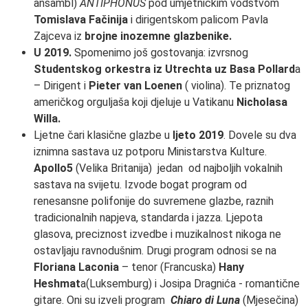
ansambl)
ANTIPHONUS
pod umjetničkim vodstvom
Tomislava Fačinija
i dirigentskom palicom Pavla
Zajceva iz
brojne inozemne glazbenike.
U 2019.
Spomenimo još gostovanja: izvrsnog
Studentskog orkestra iz Utrechta uz Basa Pollard
a
– Dirigent i
Pieter van Loenen
( violina). Te priznatog
američkog orguljaša koji djeluje u Vatikanu
Nicholasa
Willa.
Ljetne čari klasične glazbe u
ljeto 2019
. Dovele su dva
iznimna sastava uz potporu Ministarstva Kulture.
Apollo5
(Velika Britanija) jedan od najboljih vokalnih
sastava na svijetu. Izvode bogat program od
renesansne polifonije do suvremene glazbe, raznih
tradicionalnih napjeva, standarda i jazza. Ljepota
glasova, preciznost izvedbe i muzikalnost nikoga ne
ostavljaju ravnodušnim. Drugi program odnosi se na
Floriana Laconia
– tenor (Francuska)
Hany
Heshmat
a(Luksemburg) i Josipa Dragnića - romantične
gitare. Oni su izveli program
Chiaro di Luna
(Mjesečina)