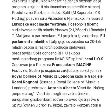
kazalištu u Splitu kao koncert na dar ( s obzirom da je
program u cijelosti bio financiran sa američke strane).
Predstavnici Glazben mladeži Split (M.Kaporelo i Z.S.
Podrug) pozvani su u Visbaden u Njemačkoj na susred
Europske asocijacije festivala
. Posebno ističemo
sudjelovanje naših mladih članova (21,25god.) I.Bandalo i
T. Matijaca u partnerskom EU projektu tj. zasjedanju
EU
parlamenta mladih
u Italiji gdje su zajedno sa 20-tak
mladih osoba iz različitih područja djelovanja
predstavljali Split odnosno RH. U sklopu
međunarodnog programa IMAGINE splitski
bend L.O.S.
Gostovao je u Parizu na
Francuskom IMAGINE
Festivalu. Godina je uspješno zaključena suradnjom sa
Royal College of Music iz Londona
kada je
Gabriele
Rossi Rognoni
(kustos s Royal College of Music iz
Londona)
predstavio
Antonia Alberta Visettia.
Našeg
„nepoznatog“ Visettia mogli nazvati istinskim
europskim glazbenikom: rođen i proveo djetinjstvo u
Splitu (kršten u crkvi sv. Križa), završio Konzervatori u