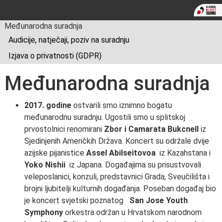
Međunarodna suradnja
Audicije, natječaji, poziv na suradnju
Izjava o privatnosti (GDPR)
Međunarodna suradnja
2017. godine
ostvarili smo iznimno bogatu
međunarodnu suradnju. Ugostili smo u splitskoj
prvostolnici renomirani
Zbor i Camarata Bukcnell
iz
Sjedinjenih Američkih Država. Koncert su održale dvije
azijske pijanistice
Assel Abilseitovoa
iz Kazahstana i
Yoko Nishii
iz Japana. Događajima su prisustvovali
veleposlanici, konzuli, predstavnici Grada, Sveučilišta i
brojni ljubitelji kulturnih događanja. Poseban događaj bio
je koncert svjetski poznatog
San Jose Youth
Symphony
orkestra održan u Hrvatskom narodnom