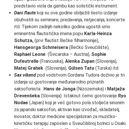
predstavio viola da gambu kao solistički instrument.
Dani flaute
koji su ove godine obilježili šesto izdanje
obuhvatili su seminare, predavanja, natjecanja, koncerte
itd. Tijekom zadnjih nekoliko godina ugostili smo
eminentna flautistička imena popu
Karla-Heinza
Schutza,
(prvi flautist Bečke filharmonije),
Hansgeorga Schmeisera
(Bečko Sveučilište),
Raphael Leone
(Švicarska – Austria),
Sophie
Dufeutrelle
(Francuska),
Alenka Zupan
(Slovenija),
Matej Grahek
(Slovenija),
Gülsen Tatu
(Turska) itd.
Sax vikend
pod vodstvom Gordana Tudora doživio je tri
izdanja uz gostovanje međunarodno priznatih
saksofonista:
Hans de Jonga
(Nizozemska) i
Matjaža
Drevenšeka
(Slovenija). Istaknut ćemo gostovanje
Ryo
Nodae
(Japan) koji je već gotovo pola stoljeća sinonim
za japanski saksofon, aktivan kao izvođač, skladatelj,
inovator, doktor medicine specijaliziran za muzičko-
kinetičku terapiju zaposlen u Sveučilišnoj bolnici u Osaki.