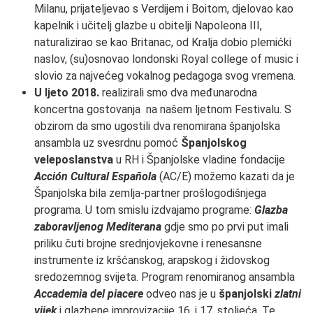
Milanu, prijateljevao s Verdijem i Boitom, djelovao kao
kapelnik i učitelj glazbe u obitelji Napoleona III,
naturalizirao se kao Britanac, od Kralja dobio plemićki
naslov, (su)osnovao londonski Royal college of music i
slovio za najvećeg vokalnog pedagoga svog vremena.
U ljeto 2018.
realizirali smo dva međunarodna
koncertna gostovanja na našem ljetnom Festivalu. S
obzirom da smo ugostili dva renomirana španjolska
ansambla uz svesrdnu pomoć
Španjolskog
veleposlanstva
u RH i Španjolske vladine fondacije
Acción Cultural Española
(AC/E) možemo kazati da je
Španjolska bila zemlja-partner prošlogodišnjega
programa. U tom smislu izdvajamo programe:
Glazba
zaboravljenog Mediterana
gdje smo po prvi put imali
priliku čuti brojne srednjovjekovne i renesansne
instrumente iz kršćanskog, arapskog i židovskog
sredozemnog svijeta. Program renomiranog ansambla
Accademia del piacere
odveo nas je u
španjolski
zlatni
vijek
i glazbene improvizacije 16. i 17. stoljeća. Te