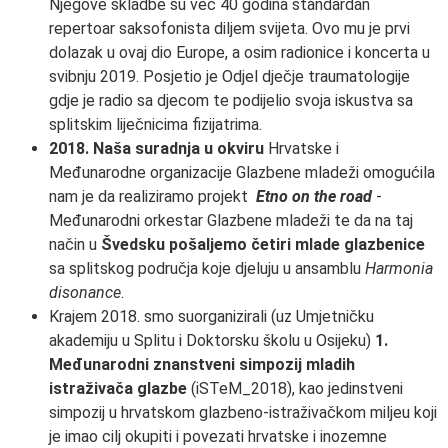
Njegove skladbe su već 40 godina standardan
repertoar saksofonista diljem svijeta. Ovo mu je prvi
dolazak u ovaj dio Europe, a osim radionice i koncerta u
svibnju 2019. Posjetio je Odjel dječje traumatologije
gdje je radio sa djecom te podijelio svoja iskustva sa
splitskim liječnicima fizijatrima.
2018. Naša suradnja u okviru
Hrvatske i
Međunarodne organizacije Glazbene mladeži omogućila
nam je da realiziramo projekt
Etno on the road
-
Međunarodni orkestar Glazbene mladeži te da na taj
način u
Švedsku pošaljemo četiri mlade glazbenice
sa splitskog područja koje djeluju u ansamblu
Harmonia
disonance
.
Krajem 2018. smo suorganizirali (uz Umjetničku
akademiju u Splitu i Doktorsku školu u Osijeku)
1.
Međunarodni znanstveni simpozij mladih
istraživača glazbe
(iSTeM_2018), kao jedinstveni
simpozij u hrvatskom glazbeno-istraživačkom miljeu koji
je imao cilj okupiti i povezati hrvatske i inozemne