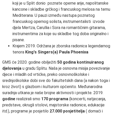
koji je u Split donio poznate operne arije, napolitanske
kancone i skladbe grčkog i francuskog melosa na temu
Mediterana. U pauzi između nastupa poznatog
francuskog opernog solista, instrumentalisti izvode
djela Mertza, Carullia i Sora na romantičnim gitarama,
instrumentima za koje su skladbe tog doba originalno i
pisane.
Krajem 2019. Održana je zborska radionica legendarnog
tenora
King's Singers(a) Paula Phoenixa
GMS će 2020. godine obilježiti
50 godina kontinuiranog
djelovanja
u gradu Splitu. Naša je osnovna misija povezivanje
djece i mladih od vrtićke, preko osnovnoškolske i
srednjoškolske dobi sve do fakultetskih dana (a nakon toga i
kroz život) s glazbom i kulturom općenito. Međunarodna
suradnja utkana je naše brojne aktivnosti i projekte. 2019.
godine
realizirali smo
170 programa
(koncerti, natjecanja,
predstave, okrugli stolovi, majstorske radionice, edukacije
itd.), programe je posjetilo
27.000 posjetitelja
( domaći i