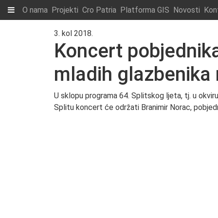
O nama
Projekti
Cro Patria
Platforma GIS
Novosti
Kon
3. kol 2018.
Koncert pobjednika
mladih glazbenika 
U sklopu programa 64. Splitskog ljeta, tj. u okvi
Splitu koncert će održati Branimir Norac, pobjed