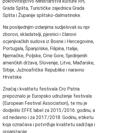
pokroviteljstvo Ministarstva kulture RH,
Grada Splita, Turističke zajednica Grada
Splita i Županije splitsko-dalmatinske.
Na poslijednjim izdanjima sudjelovali su npr.
zborovi, skladatelji, pjesnici i članovi
ocjenjivačkih sudova iz Bosne i Hercegovine,
Portugala, Španjolske, Filipina, Italije,
Njemačke, Poljske, Crne Gore, Sjedinjenih
američkih država, Slovenije, Litve, Mađarske,
Srbije, Južnoafričke Republike i naravno
Hrvatske.
Značaj i kvalitetu festivala Cro Patria
prepoznalo je Europsko udruženje festivala
(European Festival Association), te mu je
dodjelilo EFFE label za 2015./2016. godinu, a
od nedavno i za 2017./2018. Godinu, etiketu
koja označava i potvrđuje kvalitetu sadržaja i
organizacije.