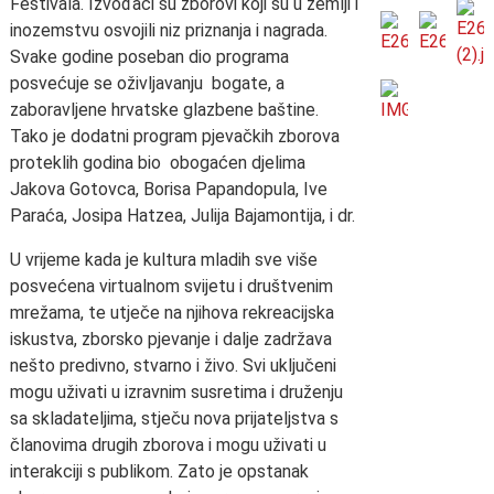
Festivala. Izvođači su zborovi koji su u zemlji i
inozemstvu osvojili niz priznanja i nagrada.
Svake godine poseban dio programa
posvećuje se oživljavanju bogate, a
zaboravljene hrvatske glazbene baštine.
Tako je dodatni program pjevačkih zborova
proteklih godina bio obogaćen djelima
Jakova Gotovca, Borisa Papandopula, Ive
Paraća, Josipa Hatzea, Julija Bajamontija, i dr.
U vrijeme kada je kultura mladih sve više
posvećena virtualnom svijetu i društvenim
mrežama, te utječe na njihova rekreacijska
iskustva, zborsko pjevanje i dalje zadržava
nešto predivno, stvarno i živo. Svi uključeni
mogu uživati u izravnim susretima i druženju
sa skladateljima, stječu nova prijateljstva s
članovima drugih zborova i mogu uživati u
interakciji s publikom. Zato je opstanak