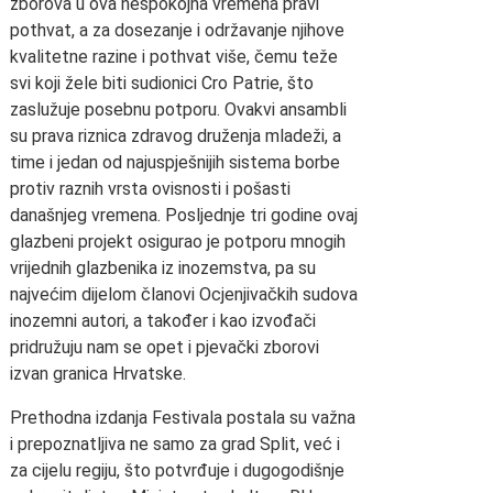
zborova u ova nespokojna vremena pravi
pothvat, a za dosezanje i održavanje njihove
kvalitetne razine i pothvat više, čemu teže
svi koji žele biti sudionici Cro Patrie, što
zaslužuje posebnu potporu. Ovakvi ansambli
su prava riznica zdravog druženja mladeži, a
time i jedan od najuspješnijih sistema borbe
protiv raznih vrsta ovisnosti i pošasti
današnjeg vremena. Posljednje tri godine ovaj
glazbeni projekt osigurao je potporu mnogih
vrijednih glazbenika iz inozemstva, pa su
najvećim dijelom članovi Ocjenjivačkih sudova
inozemni autori, a također i kao izvođači
pridružuju nam se opet i pjevački zborovi
izvan granica Hrvatske.
Prethodna izdanja Festivala postala su važna
i prepoznatljiva ne samo za grad Split, već i
za cijelu regiju, što potvrđuje i dugogodišnje