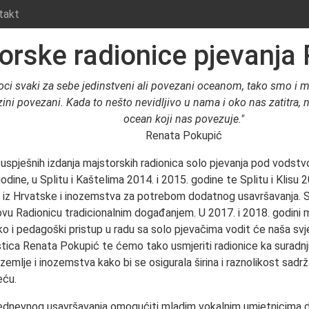
takt
orske radionice pjevanja
oci svaki za sebe jedinstveni ali povezani oceanom, tako smo i mi
zini povezani. Kada to nešto nevidljivo u nama i oko nas zatitra, 
ocean koji nas povezuje."
Renata Pokupić
uspješnih izdanja majstorskih radionica solo pjevanja pod vodst
odine, u Splitu i Kaštelima 2014. i 2015. godine te Splitu i Klisu 
 iz Hrvatske i inozemstva za potrebom dodatnog usavršavanja. 
 ovu Radionicu tradicionalnim događanjem. U 2017. i 2018. godini 
ko i pedagoški pristup u radu sa solo pjevačima vodit će naša svj
ica Renata Pokupić te ćemo tako usmjeriti radionice ka suradnj
zemlje i inozemstva kako bi se osigurala širina i raznolikost sadr
eću.
išednevnog usavršavanja omogućiti mladim vokalnim umjetnicima 