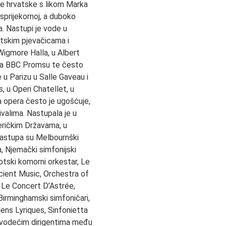
e hrvatske s likom Marka
sprijekornoj, a duboko
ra. Nastupi je vode u
tskim pjevačicama i
igmore Halla, u Albert
, na BBC Promsu te često
u Parizu u Salle Gaveau i
, u Operi Chatellet, u
a opera često je ugošćuje,
ivalima. Nastupala je u
meričkim Državama, u
nastupa su Melbournški
a, Njemački simfonijski
otski komorni orkestar, Le
cient Music, Orchestra of
, Le Concert D’Astrée,
irminghamski simfoničari,
lens Lyriques, Sinfonietta
 vodećim dirigentima među