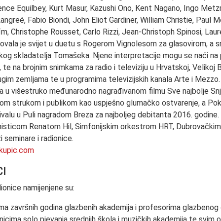
ence Equilbey, Kurt Masur, Kazushi Ono, Kent Nagano, Ingo Met
angreé, Fabio Biondi, John Eliot Gardiner, William Christie, Paul
, Christophe Rousset, Carlo Rizzi, Jean-Christoph Spinosi, Lau
ovala je svijet u duetu s Rogerom Vignolesom za glasovirom, a sni
og skladatelja Tomašeka. Njene interpretacije mogu se naći na
, te na brojnim snimkama za radio i televiziju u Hrvatskoj, Velikoj Br
ugim zemljama te u programima televizijskih kanala Arte i Mezzo. L
a u višestruko međunarodno nagrađivanom filmu Sve najbolje Snj
om strukom i publikom kao uspješno glumačko ostvarenje, a Pok
valu u Puli nagradom Breza za najboljeg debitanta 2016. godine.
anisticom Renatom Hil, Simfonijskim orkestrom HRT, Dubrovačkim 
 seminare i radionice.
kupic.com
CI
ionice namijenjene su:
ma završnih godina glazbenih akademija i profesorima glazbenog
icima solo pjevanja srednjih škola i muzičkih akademija te svim o