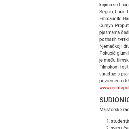
kojima su Laur
Séguin, Louis L
Emmauelle Haïm
Curnyn. Proput
pjesmama češk
poznatih tvrtki
Njemačkoj i dr
Pokupić glumil
je među filmsk
Filmskom festi
surađuje s pij
povremeno drži
www.renatapo
SUDIONI
Majstorske rad
studenti
svim učen