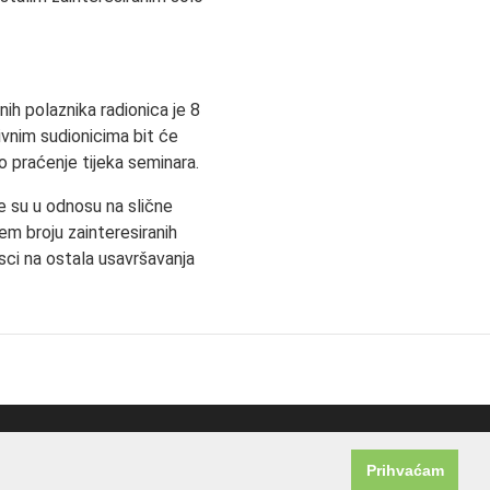
ivnih polaznika radionica je 8
tivnim sudionicima bit će
 praćenje tijeka seminara.
je su u odnosu na slične
em broju zainteresiranih
sci na ostala usavršavanja
Prihvaćam