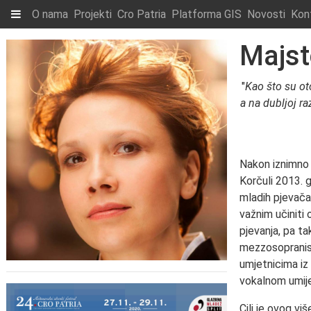
O nama
Projekti
Cro Patria
Platforma GIS
Novosti
Kon
Majst
"
Kao što su ot
a na dubljoj ra
Nakon iznimno 
Korčuli 2013. g
mladih pjevača
važnim učiniti
pjevanja, pa ta
mezzosopranist
umjetnicima iz 
vokalnom umij
Cilj je ovog v