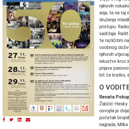
njihovih vokaln
arija, te na ta
druženje mladi
pristupu. Radi
sadržaja. Radi
te različitim 
osobnog doživl
njihovih utjec
iskustvo kroz i
prijave pasivno
bit će kratko, 
O VODIT
Renata Pokup
Žabčić-Hesky. 
osvojila je dv
početak brojni
nagrada; Milka