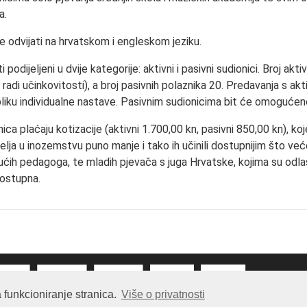
a.
e odvijati na hrvatskom i engleskom jeziku.
i podijeljeni u dvije kategorije: aktivni i pasivni sudionici. Broj akt
 radi učinkovitosti), a broj pasivnih polaznika 20. Predavanja s ak
liku individualne nastave. Pasivnim sudionicima bit će omogućeno
nica plaćaju kotizacije (aktivni 1.700,00 kn, pasivni 850,00 kn), ko
elja u inozemstvu puno manje i tako ih učinili dostupnijim što već
dućih pedagoga, te mladih pjevača s juga Hrvatske, kojima su odla
ostupna.
 funkcioniranje stranica.
Više o privatnosti