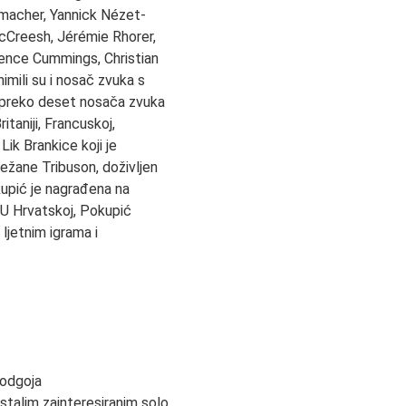
zmacher, Yannick Nézet-
 McCreesh, Jérémie Rhorer,
rence Cummings, Christian
mili su i nosač zvuka s
 preko deset nosača zvuka
itaniji, Francuskoj,
ik Brankice koji je
ežane Tribuson, doživljen
upić je nagrađena na
 U Hrvatskoj, Pokupić
ljetnim igrama i
 odgoja
stalim zainteresiranim solo