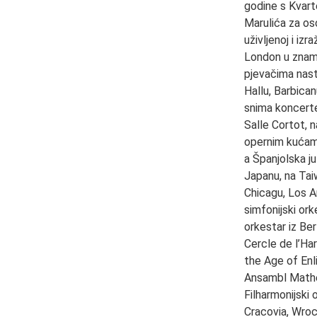
godine s Kvart
Marulića za os
uživljenoj i iz
London u zname
pjevačima nast
Hallu, Barbica
snima koncerte
Salle Cortot, n
opernim kućama
a Španjolska ju
Japanu, na Tai
Chicagu, Los A
simfonijski ork
orkestar iz Be
Cercle de l’Ha
the Age of Enl
Ansambl Matheu
Filharmonijski 
Cracovia, Wroc