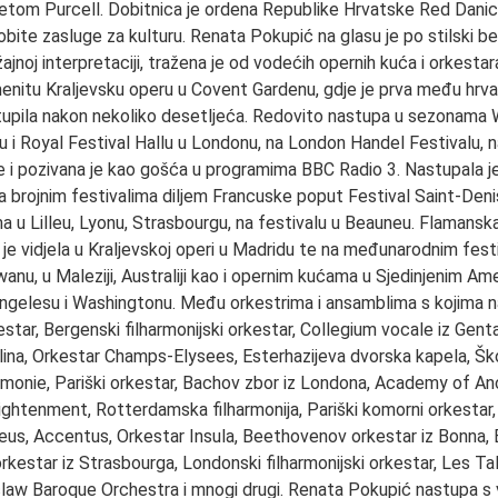
etom Purcell. Dobitnica je ordena Republike Hrvatske Red Danic
obite zasluge za kulturu. Renata Pokupić na glasu je po stilski be
ražajnoj interpretaciji, tražena je od vodećih opernih kuća i orkesta
nitu Kraljevsku operu u Covent Gardenu, gdje je prva među hrva
upila nakon nekoliko desetljeća. Redovito nastupa u sezonama W
nu i Royal Festival Hallu u Londonu, na London Handel Festivalu
 i pozivana je kao gošća u programima BBC Radio 3. Nastupala je 
a brojnim festivalima diljem Francuske poput Festival Saint-Denis
 u Lilleu, Lyonu, Strasbourgu, na festivalu u Beauneu. Flamansk
 je vidjela u Kraljevskoj operi u Madridu te na međunarodnim fest
wanu, u Maleziji, Australiji kao i opernim kućama u Sjedinjenim A
ngelesu i Washingtonu. Među orkestrima i ansamblima s kojima 
estar, Bergenski filharmonijski orkestar, Collegium vocale iz Gent
rlina, Orkestar Champs-Elysees, Esterhazijeva dvorska kapela, Šk
rmonie, Pariški orkestar, Bachov zbor iz Londona, Academy of An
ightenment, Rotterdamska filharmonija, Pariški komorni orkestar
s, Accentus, Orkestar Insula, Beethovenov orkestar iz Bonna, B
orkestar iz Strasbourga, Londonski filharmonijski orkestar, Les Ta
law Baroque Orchestra i mnogi drugi. Renata Pokupić nastupa s