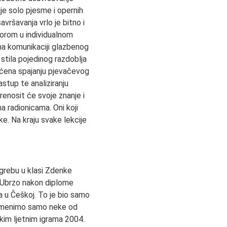
ije solo pjesme i opernih
avršavanja vrlo je bitno i
sorom u individualnom
 na komunikaciji glazbenog
stila pojedinog razdoblja
većena spajanju pjevačevog
stup te analiziranju
enosit će svoje znanje i
na radionicama. Oni koji
ke. Na kraju svake lekcije
agrebu u klasi Zdenke
 Ubrzo nakon diplome
a u Češkoj. To je bio samo
Spomenimo samo neke od
čkim ljetnim igrama 2004.