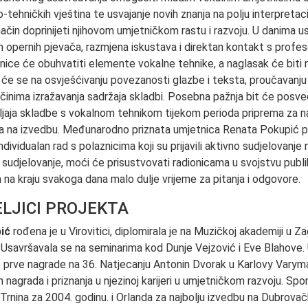
o-tehničkih vještina te usvajanje novih znanja na polju interpretac
j način doprinijeti njihovom umjetničkom rastu i razvoju. U danima us
h opernih pjevača, razmjena iskustava i direktan kontakt s profe
onice će obuhvatiti elemente vokalne tehnike, a naglasak će biti
t će se na osvješćivanju povezanosti glazbe i teksta, proučavanju 
načinima izražavanja sadržaja skladbi. Posebna pažnja bit će pos
jaja skladbe s vokalnom tehnikom tijekom perioda priprema za na
aja na izvedbu. Međunarodno priznata umjetnica Renata Pokupić pr
ndividualan rad s polaznicima koji su prijavili aktivno sudjelovanje 
 sudjelovanje, moći će prisustvovati radionicama u svojstvu publi
a na kraju svakoga dana malo dulje vrijeme za pitanja i odgovore.
ELJICI PROJEKTA
ić
rođena je u Virovitici, diplomirala je na Muzičkoj akademiji u Z
Usavršavala se na seminarima kod Dunje Vejzović i Eve Blahove.
ije prve nagrade na 36. Natjecanju Antonin Dvorak u Karlovy Varym
h nagrada i priznanja u njezinoj karijeri u umjetničkom razvoju. 
 Trnina za 2004. godinu. i Orlanda za najbolju izvedbu na Dubrova