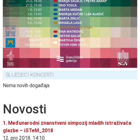
SLIJEDEĆI KONCERTI
Nema novih događaja.
Novosti
1. Međunarodni znanstveni simpozij mladih istraživača
glazbe – iSTeM_2018
12. pro 2018. 14:10