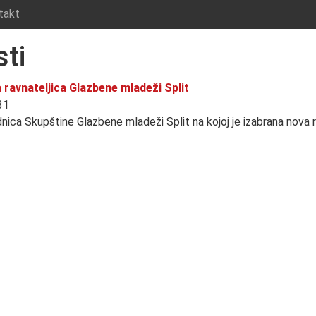
takt
ti
 ravnateljica Glazbene mladeži Split
:31
nica Skupštine Glazbene mladeži Split na kojoj je izabrana nova r