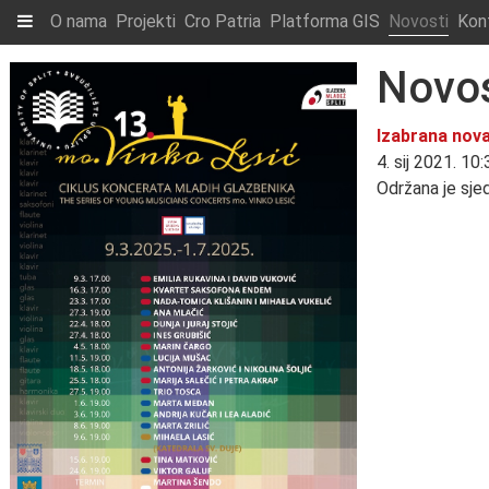
O nama
Projekti
Cro Patria
Platforma GIS
Novosti
Kon
Novos
Izabrana nova
4. sij 2021. 10
Održana je sjed